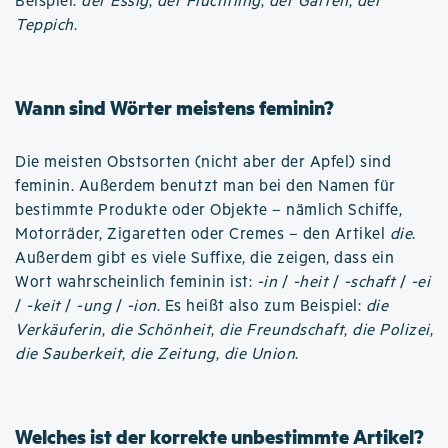
Beispiel:
der Essig
,
der Flüchtling
,
der Garten
,
der
Teppich
.
Wann sind Wörter meistens feminin?
Die meisten Obstsorten (nicht aber der Apfel) sind
feminin. Außerdem benutzt man bei den Namen für
bestimmte Produkte oder Objekte – nämlich Schiffe,
Motorräder, Zigaretten oder Cremes – den Artikel
die
.
Außerdem gibt es viele Suffixe, die zeigen, dass ein
Wort wahrscheinlich feminin ist:
-in
/
-heit
/
-schaft
/
-ei
/
-keit
/
-ung
/
-ion
. Es heißt also zum Beispiel:
die
Verkäuferin
,
die Schönheit
,
die Freundschaft
,
die Polizei
,
die Sauberkeit
,
die Zeitung
,
die Union
.
Welches ist der korrekte unbestimmte Artikel?