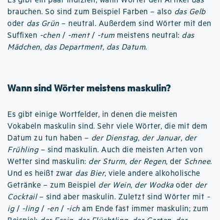
Es gibt ein paar Indizien, wann Wörter den Artikel
das
brauchen. So sind zum Beispiel Farben – also
das Gelb
oder
das Grün
– neutral. Außerdem sind Wörter mit den
Suffixen
-chen
/
-ment
/
-tum
meistens neutral:
das
Mädchen
,
das Department
,
das Datum
.
Wann sind Wörter meistens maskulin?
Es gibt einige Wortfelder, in denen die meisten
Vokabeln maskulin sind. Sehr viele Wörter, die mit dem
Datum zu tun haben –
der Dienstag
,
der Januar
,
der
Frühling
– sind maskulin. Auch die meisten Arten von
Wetter sind maskulin:
der Sturm
,
der Regen
, der
Schnee
.
Und es heißt zwar
das Bier
, viele andere alkoholische
Getränke – zum Beispiel
der Wein
,
der Wodka
oder
der
Cocktail
– sind aber maskulin. Zuletzt sind Wörter mit
-
ig
/
-ling
/
-en
/
-ich
am Ende fast immer maskulin; zum