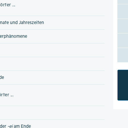
rter ...
nate und Jahreszeiten
terphänomene
de
ter ...
der
-ei
am Ende