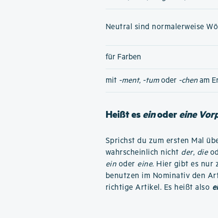
Neutral sind normalerweise Wört
für Farben
mit
-ment
,
-tum
oder
-chen
am E
Heißt es
ein
oder
eine Vor
Sprichst du zum ersten Mal übe
wahrscheinlich nicht
der
,
die
o
ein
oder
eine
. Hier gibt es nu
benutzen im Nominativ den Ar
richtige Artikel. Es heißt also
e