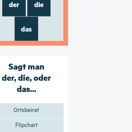
der
die
das
Sagt man
der, die, oder
das...
Ortsbeirat
Flipchart