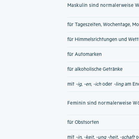
Maskulin sind normalerweise Wö
für Tageszeiten, Wochentage, Mo
für Himmelsrichtungen und Wet
für Automarken
für alkoholische Getränke
mit
-ig
,
-en
,
-ich
oder
-ling
am En
Feminin sind normalerweise Wör
für Obstsorten
mit
-in
,
-keit
,
-ung
-heit
,
-schaft
o