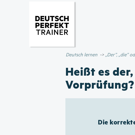
Deutsch lernen
„Der”, „die” 
Heißt es der,
Vorprüfung?
Die korrekt