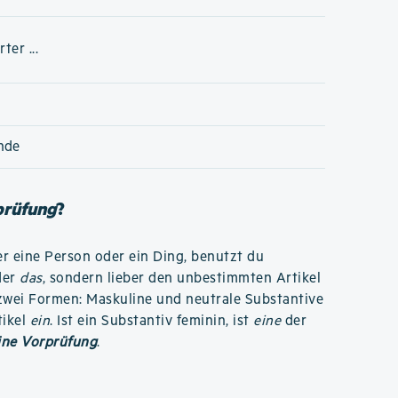
er ...
nde
prüfung
?
r eine Person oder ein Ding, benutzt du
der
das
, sondern lieber den unbestimmten Artikel
r zwei Formen: Maskuline und neutrale Substantive
tikel
ein
. Ist ein Substantiv feminin, ist
eine
der
ine Vorprüfung
.