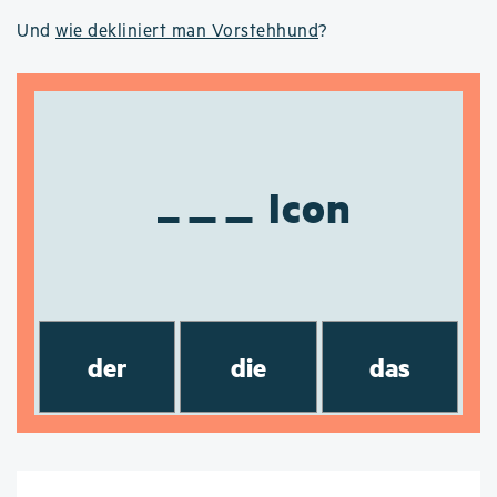
Und
wie dekliniert man Vorstehhund
?
Icon
der
die
das