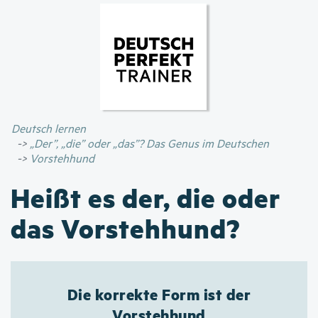
Direkt
zum
Inhalt
Deutsch lernen
„Der”, „die” oder „das”? Das Genus im Deutschen
Vorstehhund
Heißt es der, die oder
das Vorstehhund?
Die korrekte Form ist der
Vorstehhund