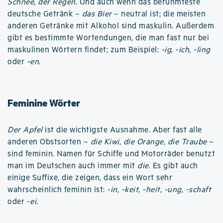
Schnee
,
der Regen
. Und auch wenn das berühmteste
deutsche Getränk –
das Bier
– neutral ist; die meisten
anderen Getränke mit Alkohol sind maskulin. Außerdem
gibt es bestimmte Wortendungen, die man fast nur bei
maskulinen Wörtern findet; zum Beispiel:
-ig
,
-ich
,
-ling
oder
-en
.
Feminine Wörter
Der Apfel
ist die wichtigste Ausnahme. Aber fast alle
anderen Obstsorten –
die Kiwi
,
die Orange
,
die Traube
–
sind feminin. Namen für Schiffe und Motorräder benutzt
man im Deutschen auch immer mit
die
. Es gibt auch
einige Suffixe, die zeigen, dass ein Wort sehr
wahrscheinlich feminin ist:
-in
,
-keit
,
-heit
,
-ung
,
-schaft
oder -
ei
.