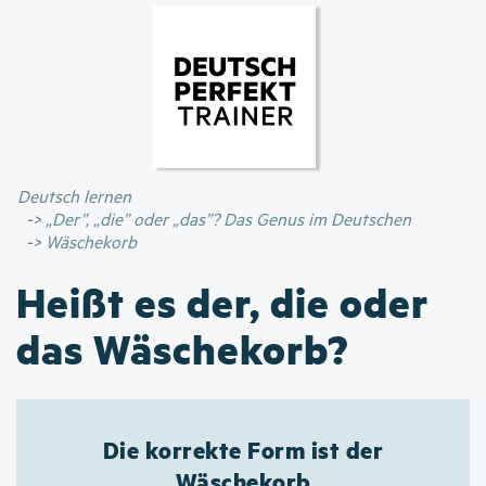
Direkt
zum
Inhalt
Deutsch lernen
„Der”, „die” oder „das”? Das Genus im Deutschen
Wäschekorb
Heißt es der, die oder
das Wäschekorb?
Die korrekte Form ist der
Wäschekorb