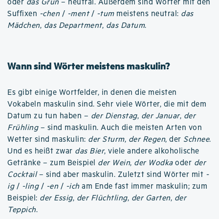
oder
das Grün
– neutral. Außerdem sind Wörter mit den
Suffixen
-chen
/
-ment
/
-tum
meistens neutral:
das
Mädchen
,
das Department
,
das Datum
.
Wann sind Wörter meistens maskulin?
Es gibt einige Wortfelder, in denen die meisten
Vokabeln maskulin sind. Sehr viele Wörter, die mit dem
Datum zu tun haben –
der Dienstag
,
der Januar
,
der
Frühling
– sind maskulin. Auch die meisten Arten von
Wetter sind maskulin:
der Sturm
,
der Regen
, der
Schnee
.
Und es heißt zwar
das Bier
, viele andere alkoholische
Getränke – zum Beispiel
der Wein
,
der Wodka
oder
der
Cocktail
– sind aber maskulin. Zuletzt sind Wörter mit
-
ig
/
-ling
/
-en
/
-ich
am Ende fast immer maskulin; zum
Beispiel:
der Essig
,
der Flüchtling
,
der Garten
,
der
Teppich
.