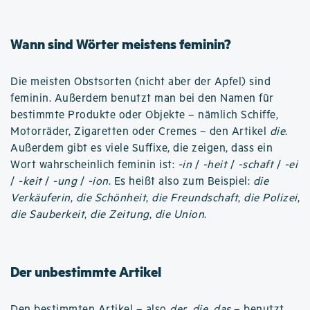
Wann sind Wörter meistens feminin?
Die meisten Obstsorten (nicht aber der Apfel) sind
feminin. Außerdem benutzt man bei den Namen für
bestimmte Produkte oder Objekte – nämlich Schiffe,
Motorräder, Zigaretten oder Cremes – den Artikel
die
.
Außerdem gibt es viele Suffixe, die zeigen, dass ein
Wort wahrscheinlich feminin ist:
-in
/
-heit
/
-schaft
/
-ei
/
-keit
/
-ung
/
-ion
. Es heißt also zum Beispiel:
die
Verkäuferin
,
die Schönheit
,
die Freundschaft
,
die Polizei
,
die Sauberkeit
,
die Zeitung
,
die Union
.
Der unbestimmte Artikel
Den bestimmten Artikel – also
der
,
die
,
das
– benutzt