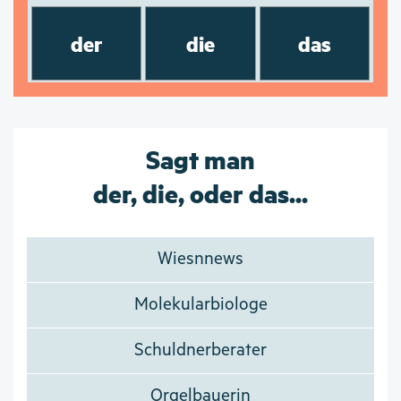
der
die
das
Sagt man
der, die, oder das...
Wiesnnews
Molekularbiologe
Schuldnerberater
Orgelbauerin