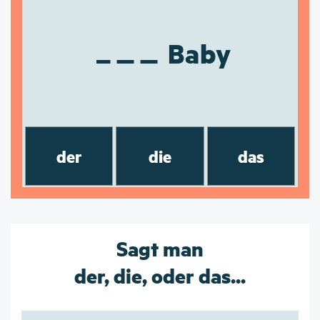
Baby
der
die
das
Sagt man
der, die, oder das...