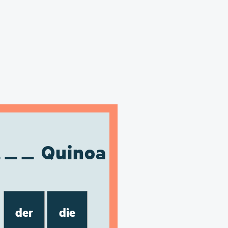
Quinoa
der
die