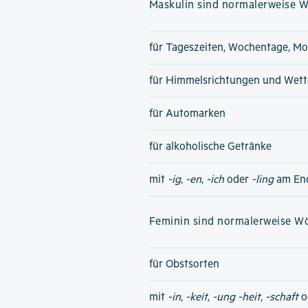
Maskulin sind normalerweise Wö
für Tageszeiten, Wochentage, Mo
für Himmelsrichtungen und Wet
für Automarken
für alkoholische Getränke
mit
-ig
,
-en
,
-ich
oder
-ling
am En
Feminin sind normalerweise Wör
für Obstsorten
mit
-in
,
-keit
,
-ung
-heit
,
-schaft
o