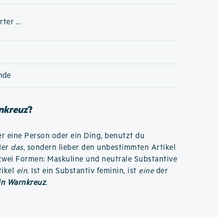
er ...
nde
nkreuz
?
r eine Person oder ein Ding, benutzt du
der
das
, sondern lieber den unbestimmten Artikel
r zwei Formen: Maskuline und neutrale Substantive
tikel
ein
. Ist ein Substantiv feminin, ist
eine
der
in Warnkreuz
.