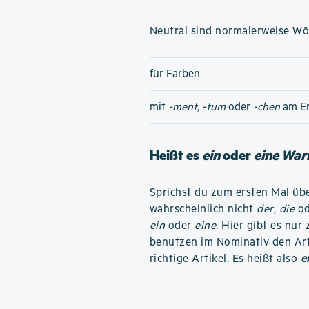
Neutral sind normalerweise Wört
für Farben
mit
-ment
,
-tum
oder
-chen
am E
Heißt es
ein
oder
eine War
Sprichst du zum ersten Mal übe
wahrscheinlich nicht
der
,
die
o
ein
oder
eine
. Hier gibt es nu
benutzen im Nominativ den Ar
richtige Artikel. Es heißt also
e