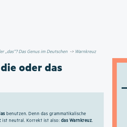
Direkt
zum
Inhalt
oder „das”? Das Genus im Deutschen
Warnkreuz
 die oder das
das
benutzen. Denn das grammatikalische
z
ist neutral. Korrekt ist also:
das Warnkreuz
.