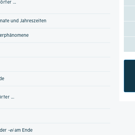
rter ...
nate und Jahreszeiten
terphänomene
de
ter ...
der
-ei
am Ende