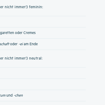
er nicht immer!) feminin:
igaretten oder Cremes
schaft
oder
-ei
am Ende
er nicht immer!) neutral:
tum
und
-chen