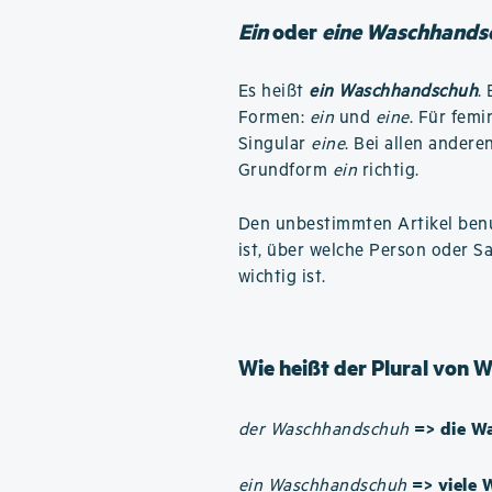
Ein
oder
eine Waschhands
Es heißt
ein Waschhandschuh
.
Formen:
ein
und
eine
. Für fem
Singular
eine
. Bei allen andere
Grundform
ein
richtig.
Den unbestimmten Artikel benu
ist, über welche Person oder S
wichtig ist.
Wie heißt der Plural von
=> die W
der Waschhandschuh
=> viele
ein Waschhandschuh