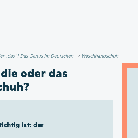
Direkt
zum
Inhalt
oder „das”? Das Genus im Deutschen
Waschhandschuh
 die oder das
chuh?
Richtig ist: der