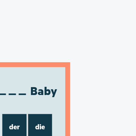
Baby
der
die