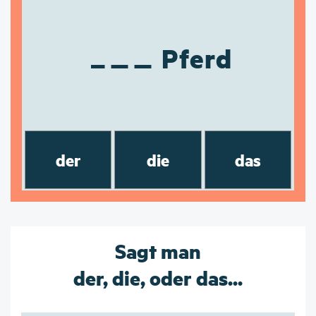
Pferd
der
die
das
Sagt man
der, die, oder das...