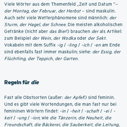
Viele Wörter aus dem Themenfeld „Zeit und Datum ”–
der Montag
,
der Februar
,
der Herbst
– sind maskulin.
Auch sehr viele Wetterphänomene sind männlich:
der
Sturm
,
der Hagel
,
der Schnee
. Die meisten alkoholischen
Getränke (nicht aber
das Bier
!) brauchen
der
als Artikel:
zum Beispiel
der Wein
,
der Wodka
oder
der Sekt
.
Vokabeln mit dem Suffix
-ig
/
-ling
/
-ich
/
-en
am Ende
sind ebenfalls fast immer maskulin; siehe:
der Essig
,
der
Flüchtling
,
der Teppich
,
der Garten
.
Regeln für
die
Fast alle Obstsorten (außer:
der Apfel
!) sind feminin.
Und es gibt viele Wortendungen, die man fast nur bei
femininen Wörtern findet:
-in
/
-heit
/
-schaft
/
-ei
/
-
keit
/
-ung
/
-ion
; wie
die Tänzerin
,
die Neuheit
,
die
Freundschaft
,
die Bäckerei
,
die Sauberkeit
,
die Leitung
,