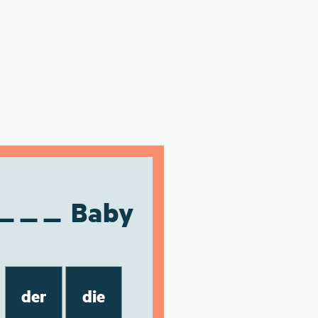
Baby
der
die