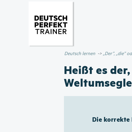
Deutsch lernen
„Der”, „die” 
Heißt es der,
Weltumsegle
Die korrekte