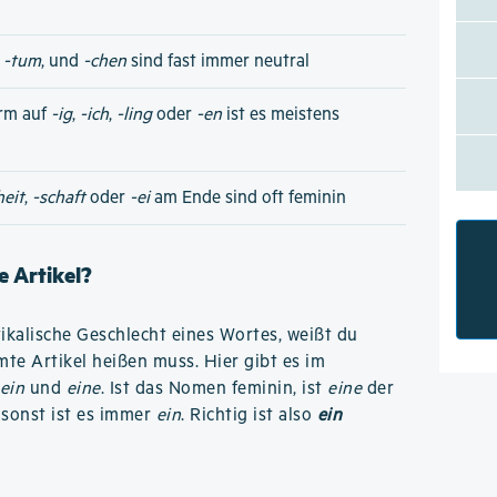
,
-tum
, und
-chen
sind fast immer neutral
rm auf
-ig
,
-ich
,
-ling
oder
-en
ist es meistens
heit
,
-schaft
oder
-ei
am Ende sind oft feminin
 Artikel?
kalische Geschlecht eines Wortes, weißt du
te Artikel heißen muss. Hier gibt es im
ein
und
eine
. Ist das Nomen feminin, ist
eine
der
 sonst ist es immer
ein
. Richtig ist also
ein