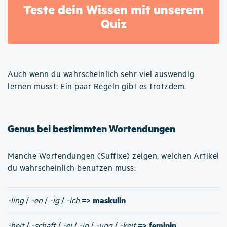
Teste dein Wissen mit unserem
Quiz
Auch wenn du wahrscheinlich sehr viel auswendig
lernen musst: Ein paar Regeln gibt es trotzdem.
Genus bei bestimmten Wortendungen
Manche Wortendungen (Suffixe) zeigen, welchen Artikel
du wahrscheinlich benutzen muss:
=> maskulin
-ling
/
-en
/
-ig
/
-ich
=> feminin
-heit
/
-schaft
/
-ei
/
-in
/
-ung
/
-keit