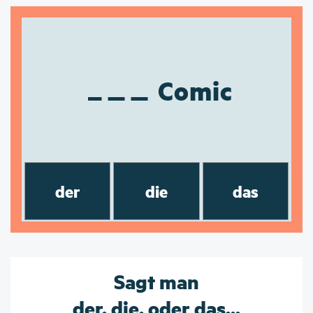
Comic
der
die
das
Sagt man
der, die, oder das...