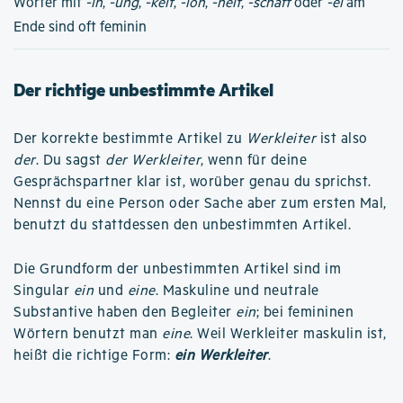
Wörter mit
-in
,
-ung
,
-keit
,
-ion
,
-heit
,
-schaft
oder
-ei
am
Ende sind oft feminin
Der richtige unbestimmte Artikel
Der korrekte bestimmte Artikel zu
Werkleiter
ist also
der
. Du sagst
der Werkleiter
, wenn für deine
Gesprächspartner klar ist, worüber genau du sprichst.
Nennst du eine Person oder Sache aber zum ersten Mal,
benutzt du stattdessen den unbestimmten Artikel.
Die Grundform der unbestimmten Artikel sind im
Singular
ein
und
eine
. Maskuline und neutrale
Substantive haben den Begleiter
ein
; bei femininen
Wörtern benutzt man
eine
. Weil Werkleiter maskulin ist,
heißt die richtige Form:
ein Werkleiter
.