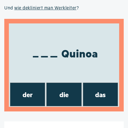
Und
wie dekliniert man Werkleiter
?
Quinoa
der
die
das