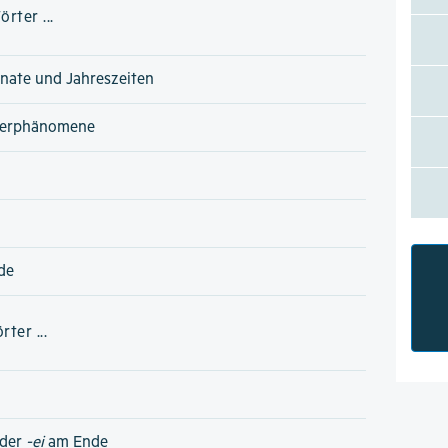
rter ...
nate und Jahreszeiten
terphänomene
de
ter ...
der
-ei
am Ende