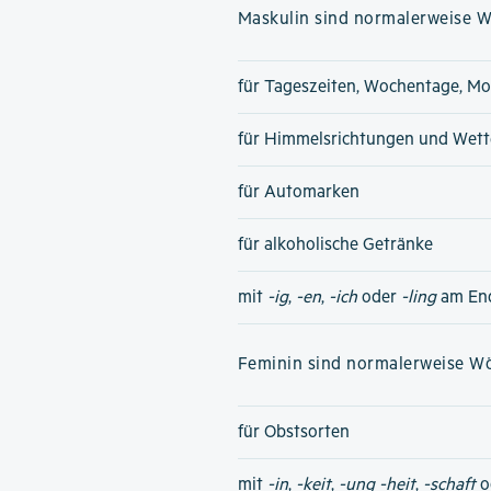
Maskulin sind normalerweise Wö
für Tageszeiten, Wochentage, Mo
für Himmelsrichtungen und Wet
für Automarken
für alkoholische Getränke
mit
-ig
,
-en
,
-ich
oder
-ling
am En
Feminin sind normalerweise Wör
für Obstsorten
mit
-in
,
-keit
,
-ung
-heit
,
-schaft
o