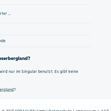
er ...
nde
Weserbergland?
wird nur im Singular benutzt. Es gibt keine
bergland
?