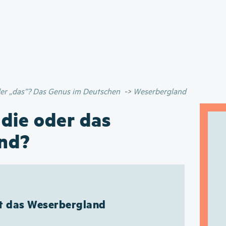
Direkt
zum
Inhalt
oder „das”? Das Genus im Deutschen
Weserbergland
 die oder das
nd?
ßt das Weserbergland