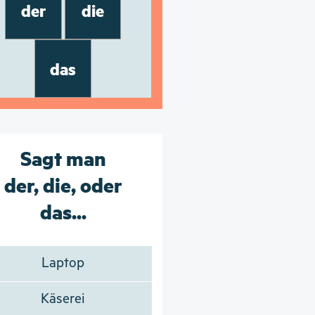
der
die
das
Sagt man
der, die, oder
das...
Laptop
Käserei