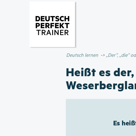
Deutsch lernen
„Der”, „die” 
Heißt es der,
Weserbergla
Es hei