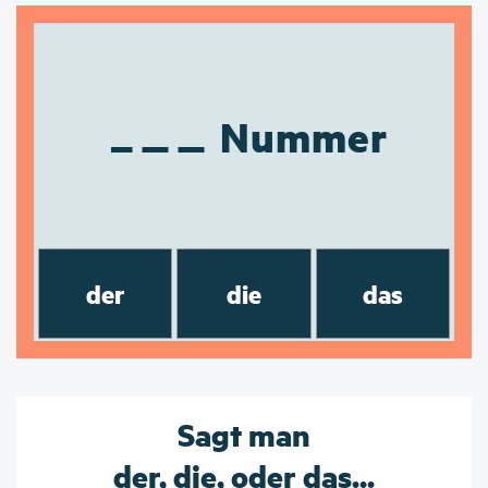
Nummer
der
die
das
Sagt man
der, die, oder das...