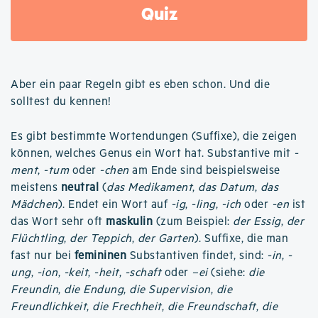
Quiz
Aber ein paar Regeln gibt es eben schon. Und die
solltest du kennen!
Es gibt bestimmte Wortendungen (Suffixe), die zeigen
können, welches Genus ein Wort hat. Substantive mit
-
ment
,
-tum
oder
-chen
am Ende sind beispielsweise
meistens
neutral
(
das Medikament
,
das Datum
,
das
Mädchen
). Endet ein Wort auf
-ig
,
-ling
,
-ich
oder
-en
ist
das Wort sehr oft
maskulin
(zum Beispiel:
der Essig
,
der
Flüchtling
,
der Teppich
,
der Garten
). Suffixe, die man
fast nur bei
femininen
Substantiven findet, sind:
-in
,
-
ung
,
-ion
,
-keit
,
-heit
,
-schaft
oder
–ei
(siehe:
die
Freundin
,
die Endung
,
die Supervision
,
die
Freundlichkeit
,
die Frechheit
,
die Freundschaft
,
die