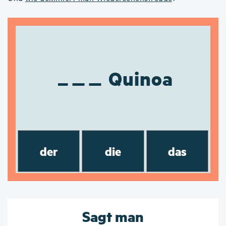
Quinoa
der
die
das
Sagt man