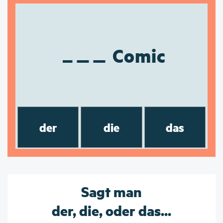
Comic
der
die
das
Sagt man
der, die, oder das...