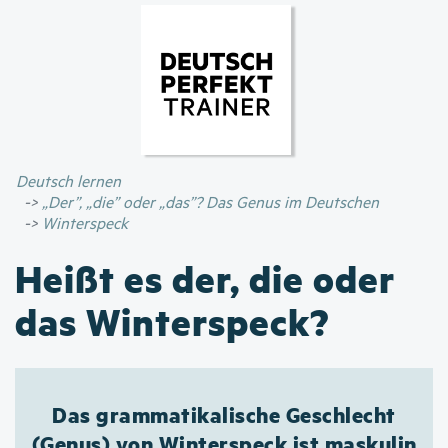
Direkt
zum
Inhalt
Deutsch lernen
„Der”, „die” oder „das”? Das Genus im Deutschen
Winterspeck
Heißt es der, die oder
das Winterspeck?
Das grammatikalische Geschlecht
(Genus) von Winterspeck ist maskulin