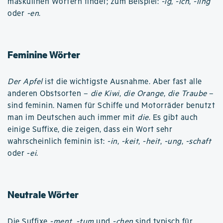
maskulinen Wörtern findet; zum Beispiel:
-ig
,
-ich
,
-ling
oder
-en
.
Feminine Wörter
Der Apfel
ist die wichtigste Ausnahme. Aber fast alle
anderen Obstsorten –
die Kiwi
,
die Orange
,
die Traube
–
sind feminin. Namen für Schiffe und Motorräder benutzt
man im Deutschen auch immer mit
die
. Es gibt auch
einige Suffixe, die zeigen, dass ein Wort sehr
wahrscheinlich feminin ist:
-in
,
-keit
,
-heit
,
-ung
,
-schaft
oder -
ei
.
Neutrale Wörter
Die Suffixe
-ment
,
-tum
und
-chen
sind typisch für