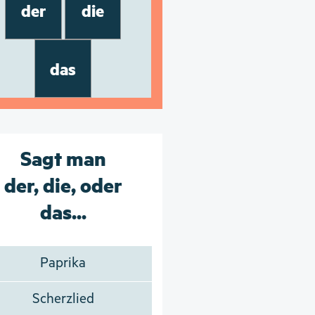
der
die
das
Sagt man
der, die, oder
das...
Paprika
Scherzlied