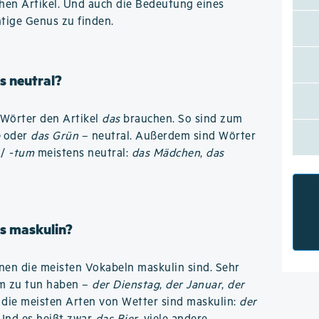
hen Artikel. Und auch die Bedeutung eines
htige Genus zu finden.
s neutral?
n Wörter den Artikel
das
brauchen. So sind zum
b
oder
das Grün
– neutral. Außerdem sind Wörter
/
-tum
meistens neutral:
das Mädchen
,
das
s maskulin?
denen die meisten Vokabeln maskulin sind. Sehr
um zu tun haben –
der Dienstag
,
der Januar
,
der
 die meisten Arten von Wetter sind maskulin:
der