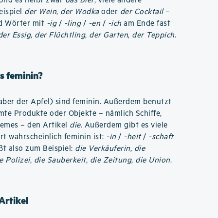
 Und es heißt zwar
das Bier
, viele andere
eispiel
der Wein
,
der Wodka
oder
der Cocktail
–
nd Wörter mit
-ig
/
-ling
/
-en
/
-ich
am Ende fast
der Essig
,
der Flüchtling
,
der Garten
,
der Teppich
.
s feminin?
aber der Apfel) sind feminin. Außerdem benutzt
te Produkte oder Objekte – nämlich Schiffe,
remes – den Artikel
die
. Außerdem gibt es viele
ort wahrscheinlich feminin ist:
-in
/
-heit
/
-schaft
ißt also zum Beispiel:
die Verkäuferin
,
die
e Polizei
,
die Sauberkeit
,
die Zeitung
,
die Union
.
Artikel