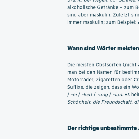
Sturm
,
der Regen
, der
Schnee
.
alkoholische Getränke – zum B
sind aber maskulin. Zuletzt si
immer maskulin; zum Beispiel:
Wann sind Wörter meisten
Die meisten Obstsorten (nicht 
man bei den Namen für bestimm
Motorräder, Zigaretten oder C
Suffixe, die zeigen, dass ein W
/
-ei
/
-keit
/
-ung
/
-ion
. Es he
Schönheit
,
die Freundschaft
,
di
Der richtige unbestimmte 