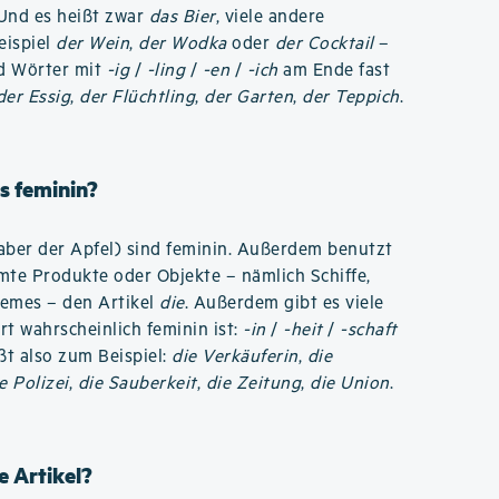
 Und es heißt zwar
das Bier
, viele andere
eispiel
der Wein
,
der Wodka
oder
der Cocktail
–
nd Wörter mit
-ig
/
-ling
/
-en
/
-ich
am Ende fast
der Essig
,
der Flüchtling
,
der Garten
,
der Teppich
.
s feminin?
aber der Apfel) sind feminin. Außerdem benutzt
te Produkte oder Objekte – nämlich Schiffe,
remes – den Artikel
die
. Außerdem gibt es viele
ort wahrscheinlich feminin ist:
-in
/
-heit
/
-schaft
ißt also zum Beispiel:
die Verkäuferin
,
die
e Polizei
,
die Sauberkeit
,
die Zeitung
,
die Union
.
 Artikel?