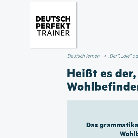
Deutsch lernen
„Der”, „die” 
Heißt es der,
Wohlbefinde
Das grammatikal
Wohlb