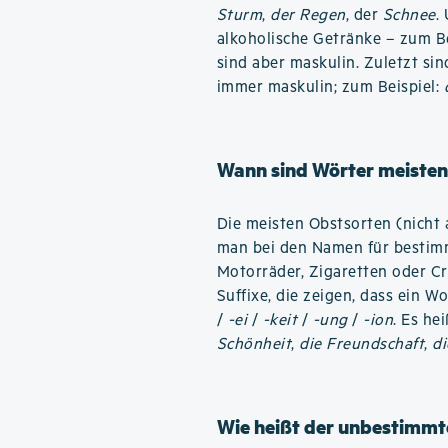
Sturm
,
der Regen
, der
Schnee
.
alkoholische Getränke – zum B
sind aber maskulin. Zuletzt si
immer maskulin; zum Beispiel:
Wann sind Wörter meisten
Die meisten Obstsorten (nicht 
man bei den Namen für bestimm
Motorräder, Zigaretten oder C
Suffixe, die zeigen, dass ein W
/
-ei
/
-keit
/
-ung
/
-ion
. Es he
Schönheit
,
die Freundschaft
,
di
Wie heißt der unbestimmte