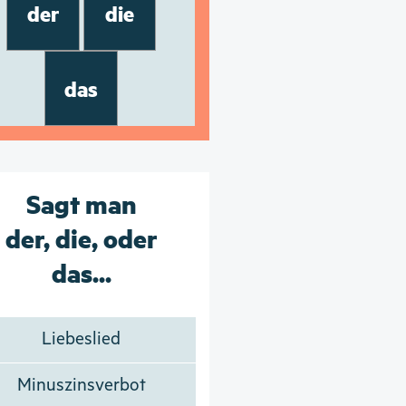
der
die
das
Sagt man
der, die, oder
das...
Liebeslied
Minuszinsverbot