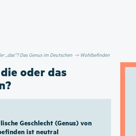
Direkt
zum
Inhalt
oder „das”? Das Genus im Deutschen
Wohlbefinden
 die oder das
n?
ische Geschlecht (Genus) von
efinden ist neutral