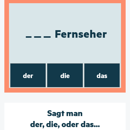
Fernseher
der
die
das
Sagt man
der, die, oder das...