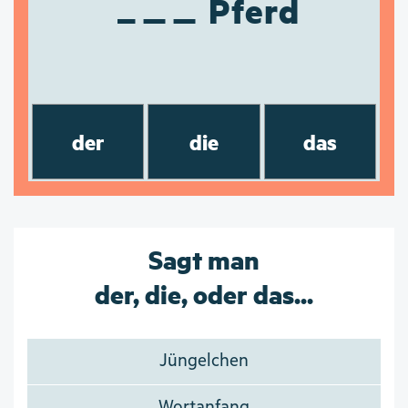
Pferd
der
die
das
Sagt man
der, die, oder das...
Jüngelchen
Wortanfang