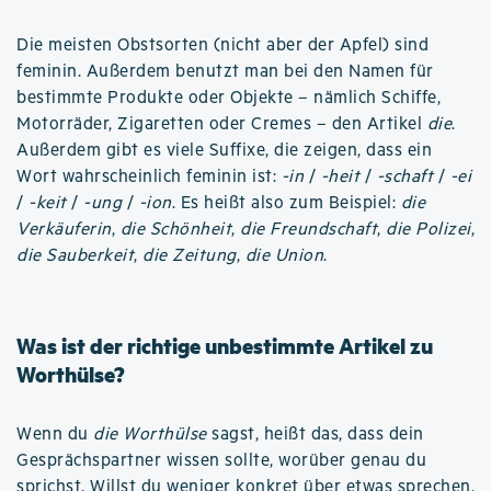
Die meisten Obstsorten (nicht aber der Apfel) sind
feminin. Außerdem benutzt man bei den Namen für
bestimmte Produkte oder Objekte – nämlich Schiffe,
Motorräder, Zigaretten oder Cremes – den Artikel
die
.
Außerdem gibt es viele Suffixe, die zeigen, dass ein
Wort wahrscheinlich feminin ist:
-in
/
-heit
/
-schaft
/
-ei
/
-keit
/
-ung
/
-ion
. Es heißt also zum Beispiel:
die
Verkäuferin
,
die Schönheit
,
die Freundschaft
,
die Polizei
,
die Sauberkeit
,
die Zeitung
,
die Union
.
Was ist der richtige unbestimmte Artikel zu
Worthülse?
Wenn du
die Worthülse
sagst, heißt das, dass dein
Gesprächspartner wissen sollte, worüber genau du
sprichst. Willst du weniger konkret über etwas sprechen,