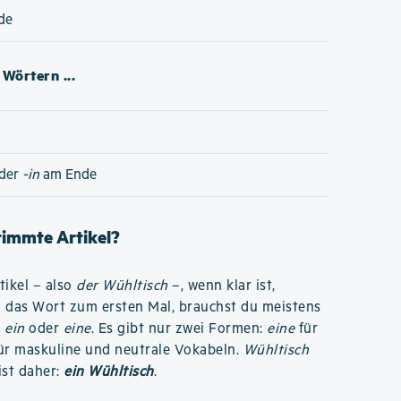
de
Wörtern ...
der
-in
am Ende
stimmte Artikel?
ikel – also
der Wühltisch
–, wenn klar ist,
u das Wort zum ersten Mal, brauchst du meistens
o
ein
oder
eine
. Es gibt nur zwei Formen:
eine
für
ür maskuline und neutrale Vokabeln.
Wühltisch
ist daher:
ein Wühltisch
.