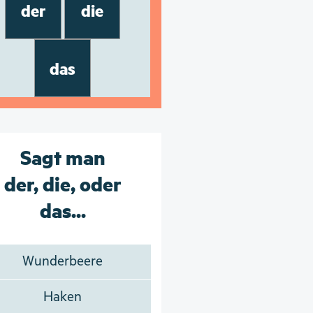
der
die
das
Sagt man
der, die, oder
das...
Wunderbeere
Haken