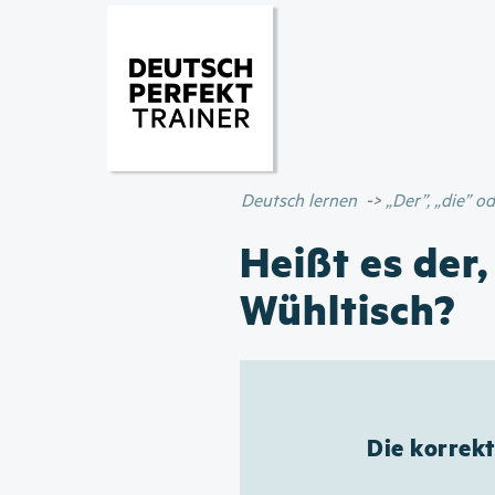
Deutsch lernen
„Der”, „die” 
Heißt es der,
Wühltisch?
Die korrekt