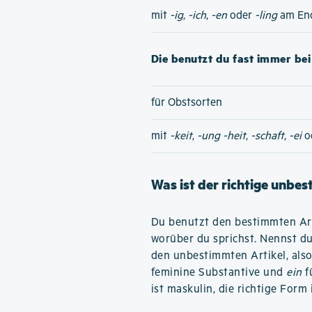
mit
-ig
,
-ich
,
-en
oder
-ling
am En
Die benutzt du fast immer bei 
für Obstsorten
mit
-keit
,
-ung
-heit
,
-schaft
,
-ei
o
Was ist der richtige unbe
Du benutzt den bestimmten Art
worüber du sprichst. Nennst d
den unbestimmten Artikel, als
feminine Substantive und
ein
f
ist maskulin, die richtige Form 