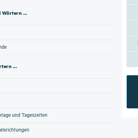
 Wörtern ...
nde
tern ...
ntage und Tageszeiten
lsrichtungen