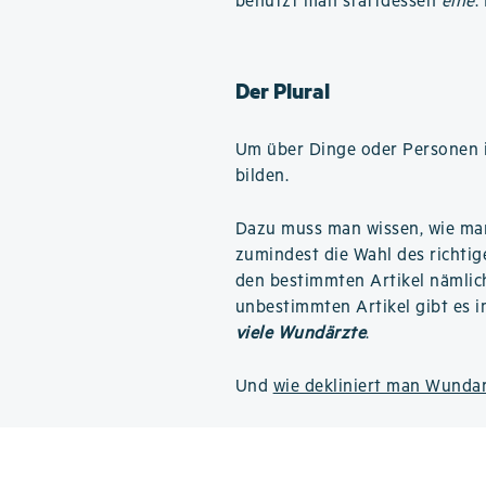
benutzt man stattdessen
eine
.
Der Plural
Um über Dinge oder Personen i
bilden.
Dazu muss man wissen, wie m
zumindest die Wahl des richtige
den bestimmten Artikel nämli
unbestimmten Artikel gibt es i
viele Wundärzte
.
Und
wie dekliniert man Wunda