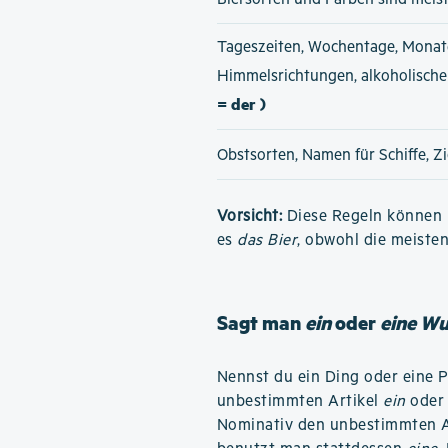
Tageszeiten, Wochentage, Monat
Himmelsrichtungen, alkoholisch
= der )
Obstsorten, Namen für Schiffe, Z
Vorsicht:
Diese Regeln können h
es
das Bier
, obwohl die meiste
Sagt man
ein
oder
eine W
Nennst du ein Ding oder eine 
unbestimmten Artikel
ein
ode
Nominativ den unbestimmten A