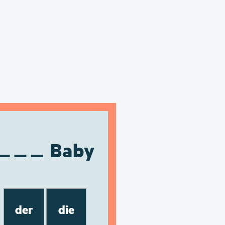
Baby
der
die