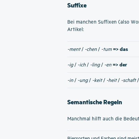
Suffixe
Bei manchen Suffixen (also W
Artikel:
=> das
-ment
/
-chen
/
-tum
=> der
-ig
/
-ich
/
-ling
/
-en
-in
/
-ung
/
-keit
/
-heit
/
-schaft
Semantische Regeln
Manchmal hilft auch die Bedeut
Biersorten und Farben sind meis