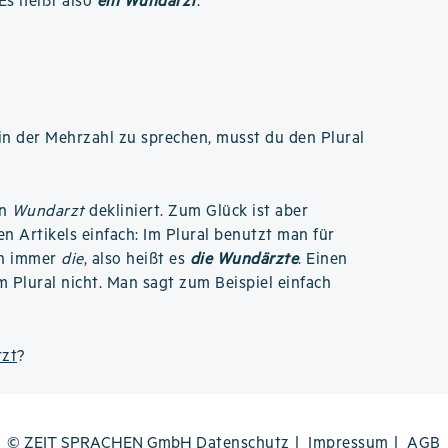
 Es heißt also
ein Wundarzt
.
n der Mehrzahl zu sprechen, musst du den Plural
an
Wundarzt
dekliniert. Zum Glück ist aber
n Artikels einfach: Im Plural benutzt man für
ch immer
die
, also heißt es
die Wundärzte
. Einen
m Plural nicht. Man sagt zum Beispiel einfach
rzt
?
© ZEIT SPRACHEN GmbH
Datenschutz
Impressum
AGB