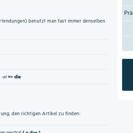
Prä
ortendungen) benutzt man fast immer denselben
=> die
/
-ei
ung, den richtigen Artikel zu finden:
( = das )
ten neutral