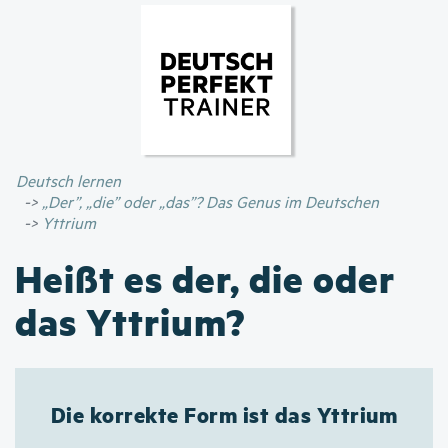
Direkt
zum
Inhalt
Deutsch lernen
„Der”, „die” oder „das”? Das Genus im Deutschen
Yttrium
Heißt es der, die oder
das Yttrium?
Die korrekte Form ist das Yttrium