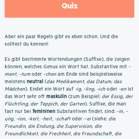
Quiz
Aber ein paar Regeln gibt es eben schon. Und die
solltest du kennen!
Es gibt bestimmte Wortendungen (Suffixe), die zeigen
können, welches Genus ein Wort hat. Substantive mit
-
ment
,
-tum
oder
-chen
am Ende sind beispielsweise
meistens
neutral
(
das Medikament
,
das Datum
,
das
Mädchen
). Endet ein Wort auf
-ig
,
-ling
,
-ich
oder
-en
ist
das Wort sehr oft
maskulin
(zum Beispiel:
der Essig
,
der
Flüchtling
,
der Teppich
,
der Garten
). Suffixe, die man
fast nur bei
femininen
Substantiven findet, sind:
-in
,
-
ung
,
-ion
,
-keit
,
-heit
,
-schaft
oder
–ei
(siehe:
die
Freundin
,
die Endung
,
die Supervision
,
die
Freundlichkeit
,
die Frechheit
,
die Freundschaft
,
die