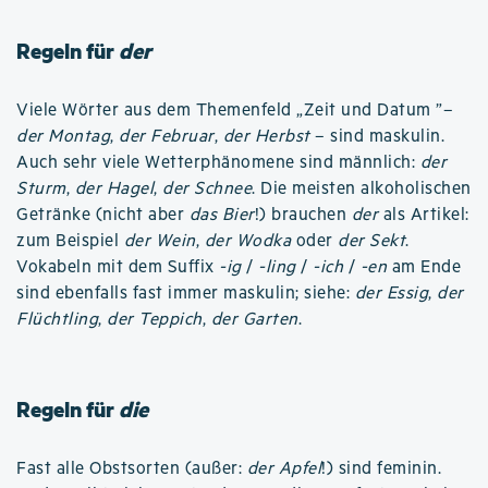
Regeln für
der
Viele Wörter aus dem Themenfeld „Zeit und Datum ”–
der Montag
,
der Februar
,
der Herbst
– sind maskulin.
Auch sehr viele Wetterphänomene sind männlich:
der
Sturm
,
der Hagel
,
der Schnee
. Die meisten alkoholischen
Getränke (nicht aber
das Bier
!) brauchen
der
als Artikel:
zum Beispiel
der Wein
,
der Wodka
oder
der Sekt
.
Vokabeln mit dem Suffix
-ig
/
-ling
/
-ich
/
-en
am Ende
sind ebenfalls fast immer maskulin; siehe:
der Essig
,
der
Flüchtling
,
der Teppich
,
der Garten
.
Regeln für
die
Fast alle Obstsorten (außer:
der Apfel
!) sind feminin.