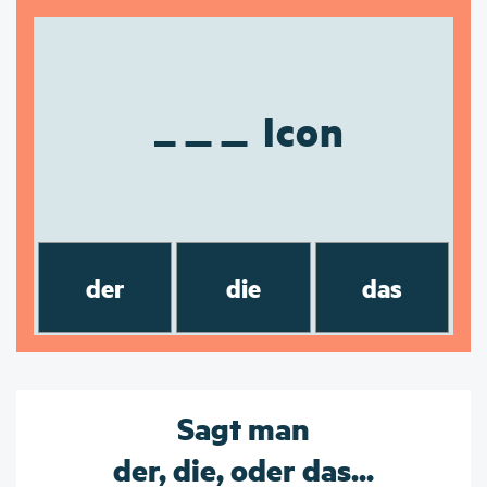
Icon
der
die
das
Sagt man
der, die, oder das...