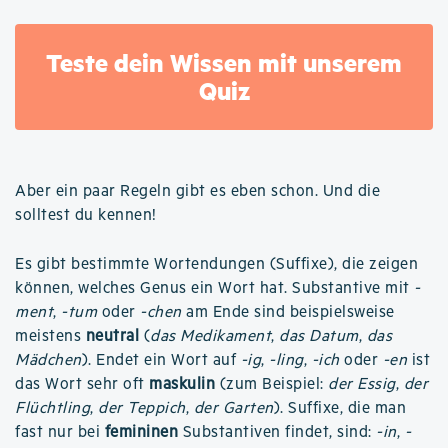
Teste dein Wissen mit unserem
Quiz
Aber ein paar Regeln gibt es eben schon. Und die
solltest du kennen!
Es gibt bestimmte Wortendungen (Suffixe), die zeigen
können, welches Genus ein Wort hat. Substantive mit
-
ment
,
-tum
oder
-chen
am Ende sind beispielsweise
meistens
neutral
(
das Medikament
,
das Datum
,
das
Mädchen
). Endet ein Wort auf
-ig
,
-ling
,
-ich
oder
-en
ist
das Wort sehr oft
maskulin
(zum Beispiel:
der Essig
,
der
Flüchtling
,
der Teppich
,
der Garten
). Suffixe, die man
fast nur bei
femininen
Substantiven findet, sind:
-in
,
-