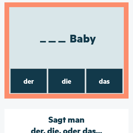
Baby
der
die
das
Sagt man
der, die, oder das...