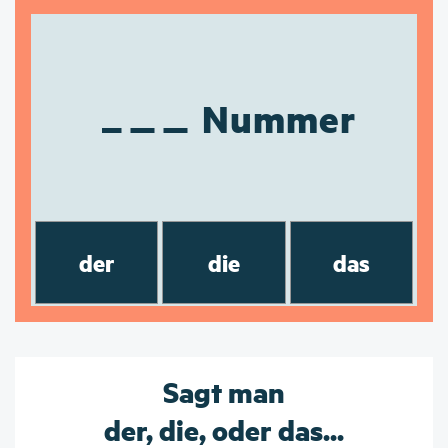
Nummer
der
die
das
Sagt man
der, die, oder das...