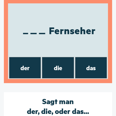
Fernseher
der
die
das
Sagt man
der, die, oder das...