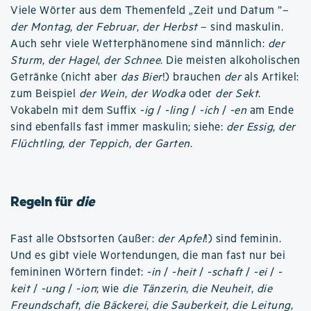
Viele Wörter aus dem Themenfeld „Zeit und Datum ”–
der Montag
,
der Februar
,
der Herbst
– sind maskulin.
Auch sehr viele Wetterphänomene sind männlich:
der
Sturm
,
der Hagel
,
der Schnee
. Die meisten alkoholischen
Getränke (nicht aber
das Bier
!) brauchen
der
als Artikel:
zum Beispiel
der Wein
,
der Wodka
oder
der Sekt
.
Vokabeln mit dem Suffix
-ig
/
-ling
/
-ich
/
-en
am Ende
sind ebenfalls fast immer maskulin; siehe:
der Essig
,
der
Flüchtling
,
der Teppich
,
der Garten
.
Regeln für
die
Fast alle Obstsorten (außer:
der Apfel
!) sind feminin.
Und es gibt viele Wortendungen, die man fast nur bei
femininen Wörtern findet:
-in
/
-heit
/
-schaft
/
-ei
/
-
keit
/
-ung
/
-ion
; wie
die Tänzerin
,
die Neuheit
,
die
Freundschaft
,
die Bäckerei
,
die Sauberkeit
,
die Leitung
,