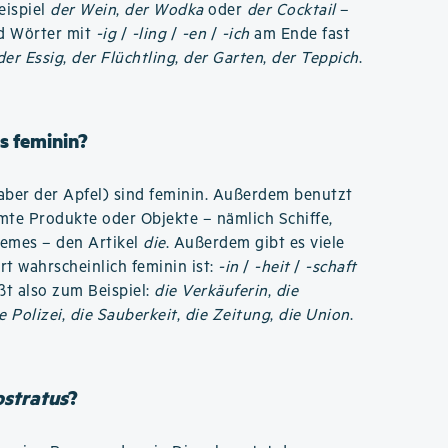
eispiel
der Wein
,
der Wodka
oder
der Cocktail
–
nd Wörter mit
-ig
/
-ling
/
-en
/
-ich
am Ende fast
der Essig
,
der Flüchtling
,
der Garten
,
der Teppich
.
s feminin?
aber der Apfel) sind feminin. Außerdem benutzt
te Produkte oder Objekte – nämlich Schiffe,
remes – den Artikel
die
. Außerdem gibt es viele
ort wahrscheinlich feminin ist:
-in
/
-heit
/
-schaft
ißt also zum Beispiel:
die Verkäuferin
,
die
e Polizei
,
die Sauberkeit
,
die Zeitung
,
die Union
.
ostratus
?