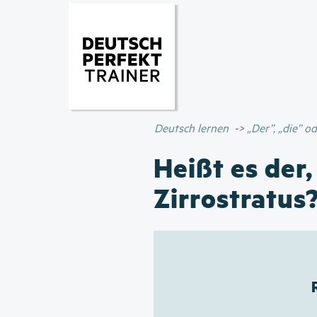
Deutsch lernen
„Der”, „die” 
Heißt es der,
Zirrostratus