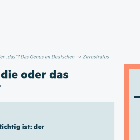
Direkt
zum
Inhalt
oder „das”? Das Genus im Deutschen
Zirrostratus
 die oder das
?
Richtig ist: der