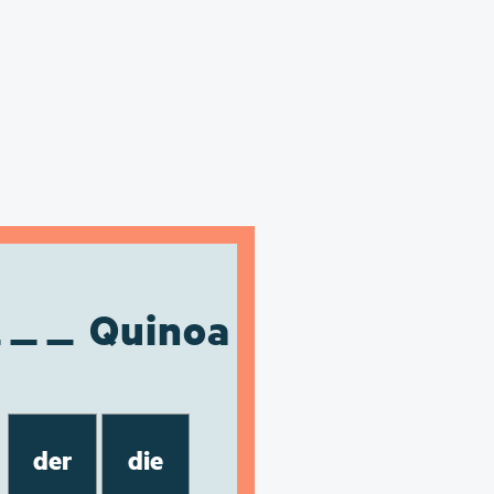
Quinoa
der
die