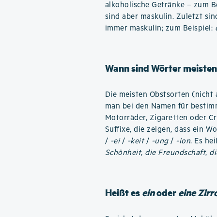
alkoholische Getränke – zum B
sind aber maskulin. Zuletzt si
immer maskulin; zum Beispiel:
Wann sind Wörter meisten
Die meisten Obstsorten (nicht 
man bei den Namen für bestimm
Motorräder, Zigaretten oder C
Suffixe, die zeigen, dass ein W
/
-ei
/
-keit
/
-ung
/
-ion
. Es he
Schönheit
,
die Freundschaft
,
di
Heißt es
ein
oder
eine Zirr