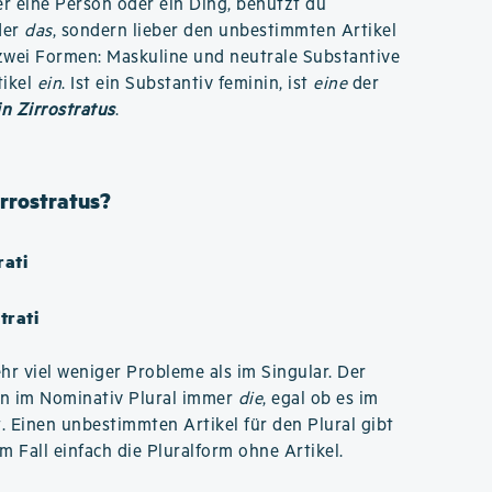
r eine Person oder ein Ding, benutzt du
der
das
, sondern lieber den unbestimmten Artikel
r zwei Formen: Maskuline und neutrale Substantive
tikel
ein
. Ist ein Substantiv feminin, ist
eine
der
in Zirrostratus
.
irrostratus?
rati
trati
hr viel weniger Probleme als im Singular. Der
en im Nominativ Plural immer
die
, egal ob es im
. Einen unbestimmten Artikel für den Plural gibt
m Fall einfach die Pluralform ohne Artikel.