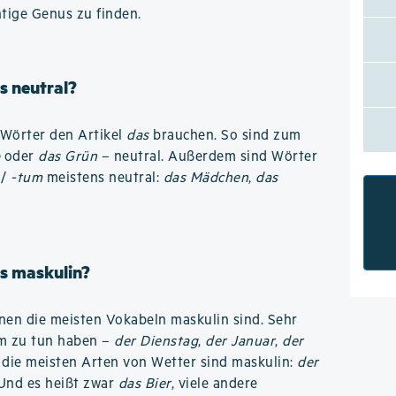
htige Genus zu finden.
s neutral?
n Wörter den Artikel
das
brauchen. So sind zum
b
oder
das Grün
– neutral. Außerdem sind Wörter
/
-tum
meistens neutral:
das Mädchen
,
das
s maskulin?
denen die meisten Vokabeln maskulin sind. Sehr
um zu tun haben –
der Dienstag
,
der Januar
,
der
 die meisten Arten von Wetter sind maskulin:
der
 Und es heißt zwar
das Bier
, viele andere