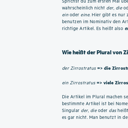
Sprichst du zum ersten Mal übe
wahrscheinlich nicht
der
,
die
o
ein
oder
eine
. Hier gibt es nu
benutzen im Nominativ den Ar
richtige Artikel. Es heißt also
e
Wie heißt der Plural von Z
=> die Zirrost
der Zirrostratus
=> viele Zirros
ein Zirrostratus
Die Artikel im Plural machen se
bestimmte Artikel ist bei Nom
Singular
der
,
die
oder
das
heißt
es gar nicht. Man benutzt in de