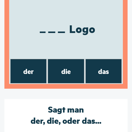
Logo
der
die
das
Sagt man
der, die, oder das...