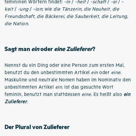
femininen Wörtern findet:
-in
/
-heit
/
-schaft
/
-ei
/
-
keit
/
-ung
/
-ion
; wie
die Tänzerin
,
die Neuheit
,
die
Freundschaft
,
die Bäckerei
,
die Sauberkeit
,
die Leitung
,
die Nation
.
Sagt man
ein
oder
eine Zulieferer
?
Nennst du ein Ding oder eine Person zum ersten Mal,
benutzt du den unbestimmten Artikel
ein
oder
eine
.
Maskuline und neutrale Nomen haben im Nominativ den
unbestimmten Artikel
ein
. Ist das gesuchte Wort
feminin, benutzt man stattdessen
eine
. Es heißt also
ein
Zulieferer
.
Der Plural von Zulieferer