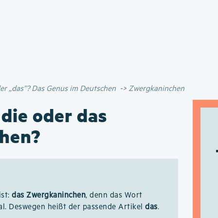
Direkt
zum
Inhalt
oder „das”? Das Genus im Deutschen
Zwergkaninchen
 die oder das
hen?
ist:
das Zwergkaninchen
, denn das Wort
al. Deswegen heißt der passende Artikel
das
.