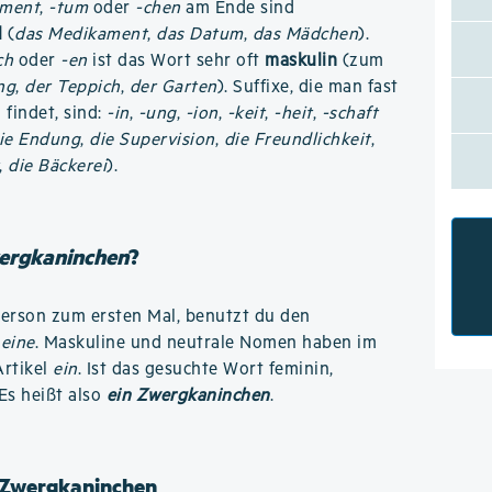
-ment
,
-tum
oder
-chen
am Ende sind
l
(
das Medikament
,
das Datum
,
das Mädchen
).
ch
oder
-en
ist das Wort sehr oft
maskulin
(zum
ng
,
der Teppich
,
der Garten
). Suffixe, die man fast
findet, sind:
-in
,
-ung
,
-ion
,
-keit
,
-heit
,
-schaft
ie Endung
,
die Supervision
,
die Freundlichkeit
,
,
die Bäckerei
).
ergkaninchen
?
Person zum ersten Mal, benutzt du den
r
eine
. Maskuline und neutrale Nomen haben im
rtikel
ein
. Ist das gesuchte Wort feminin,
 Es heißt also
ein Zwergkaninchen
.
e Zwergkaninchen