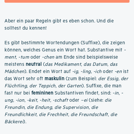
Aber ein paar Regeln gibt es eben schon. Und die
solltest du kennen!
Es gibt bestimmte Wortendungen (Suffixe), die zeigen
können, welches Genus ein Wort hat. Substantive mit
-
ment
,
-tum
oder
-chen
am Ende sind beispielsweise
meistens
neutral
(
das Medikament
,
das Datum
,
das
Mädchen
). Endet ein Wort auf
-ig
,
-ling
,
-ich
oder
-en
ist
das Wort sehr oft
maskulin
(zum Beispiel:
der Essig
,
der
Flüchtling
,
der Teppich
,
der Garten
). Suffixe, die man
fast nur bei
femininen
Substantiven findet, sind:
-in
,
-
ung
,
-ion
,
-keit
,
-heit
,
-schaft
oder
–ei
(siehe:
die
Freundin
,
die Endung
,
die Supervision
,
die
Freundlichkeit
,
die Frechheit
,
die Freundschaft
,
die
Bäckerei
).