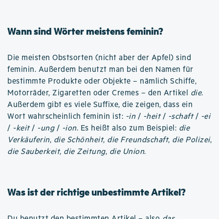
Wann sind Wörter meistens feminin?
Die meisten Obstsorten (nicht aber der Apfel) sind
feminin. Außerdem benutzt man bei den Namen für
bestimmte Produkte oder Objekte – nämlich Schiffe,
Motorräder, Zigaretten oder Cremes – den Artikel
die
.
Außerdem gibt es viele Suffixe, die zeigen, dass ein
Wort wahrscheinlich feminin ist:
-in
/
-heit
/
-schaft
/
-ei
/
-keit
/
-ung
/
-ion
. Es heißt also zum Beispiel:
die
Verkäuferin
,
die Schönheit
,
die Freundschaft
,
die Polizei
,
die Sauberkeit
,
die Zeitung
,
die Union
.
Was ist der richtige unbestimmte Artikel?
Du benutzt den bestimmten Artikel – also
das