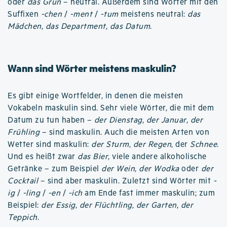
oder
das Grün
– neutral. Außerdem sind Wörter mit den
Suffixen
-chen
/
-ment
/
-tum
meistens neutral:
das
Mädchen
,
das Department
,
das Datum
.
Wann sind Wörter meistens maskulin?
Es gibt einige Wortfelder, in denen die meisten
Vokabeln maskulin sind. Sehr viele Wörter, die mit dem
Datum zu tun haben –
der Dienstag
,
der Januar
,
der
Frühling
– sind maskulin. Auch die meisten Arten von
Wetter sind maskulin:
der Sturm
,
der Regen
, der
Schnee
.
Und es heißt zwar
das Bier
, viele andere alkoholische
Getränke – zum Beispiel
der Wein
,
der Wodka
oder
der
Cocktail
– sind aber maskulin. Zuletzt sind Wörter mit
-
ig
/
-ling
/
-en
/
-ich
am Ende fast immer maskulin; zum
Beispiel:
der Essig
,
der Flüchtling
,
der Garten
,
der
Teppich
.