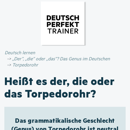
Direkt
zum
Inhalt
Deutsch lernen
„Der”, „die” oder „das”? Das Genus im Deutschen
Torpedorohr
Heißt es der, die oder
das Torpedorohr?
Das grammatikalische Geschlecht
(Genus) von Torpedorohr ist neutral