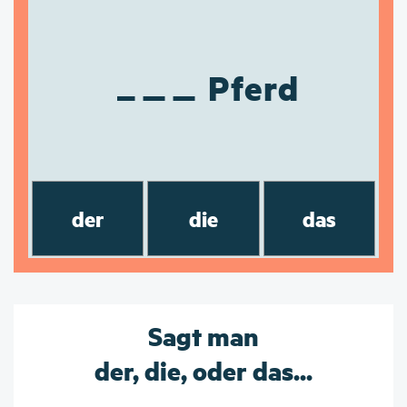
Pferd
der
die
das
Sagt man
der, die, oder das...