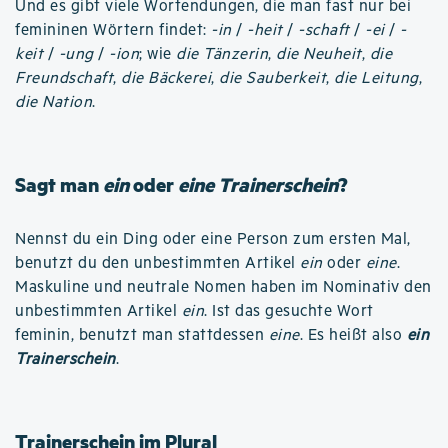
Und es gibt viele Wortendungen, die man fast nur bei
femininen Wörtern findet:
-in
/
-heit
/
-schaft
/
-ei
/
-
keit
/
-ung
/
-ion
; wie
die Tänzerin
,
die Neuheit
,
die
Freundschaft
,
die Bäckerei
,
die Sauberkeit
,
die Leitung
,
die Nation
.
Sagt man
ein
oder
eine Trainerschein
?
Nennst du ein Ding oder eine Person zum ersten Mal,
benutzt du den unbestimmten Artikel
ein
oder
eine
.
Maskuline und neutrale Nomen haben im Nominativ den
unbestimmten Artikel
ein
. Ist das gesuchte Wort
feminin, benutzt man stattdessen
eine
. Es heißt also
ein
Trainerschein
.
Trainerschein im Plural