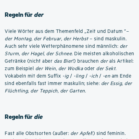
Regeln für
der
Viele Wörter aus dem Themenfeld „Zeit und Datum ”–
der Montag
,
der Februar
,
der Herbst
– sind maskulin.
Auch sehr viele Wetterphänomene sind männlich:
der
Sturm
,
der Hagel
,
der Schnee
. Die meisten alkoholischen
Getränke (nicht aber
das Bier
!) brauchen
der
als Artikel:
zum Beispiel
der Wein
,
der Wodka
oder
der Sekt
.
Vokabeln mit dem Suffix
-ig
/
-ling
/
-ich
/
-en
am Ende
sind ebenfalls fast immer maskulin; siehe:
der Essig
,
der
Flüchtling
,
der Teppich
,
der Garten
.
Regeln für
die
Fast alle Obstsorten (außer:
der Apfel
!) sind feminin.