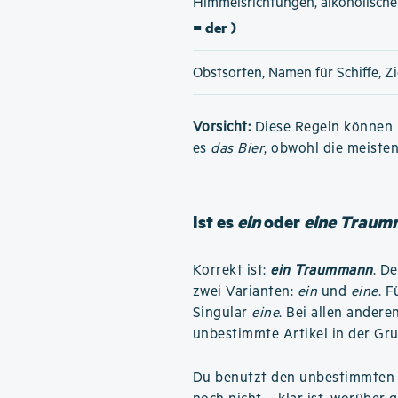
Himmelsrichtungen, alkoholisch
= der )
Obstsorten, Namen für Schiffe, Z
Vorsicht:
Diese Regeln können h
es
das Bier
, obwohl die meiste
Ist es
ein
oder
eine Trau
Korrekt ist:
ein Traummann
. D
zwei Varianten:
ein
und
eine
. 
Singular
eine
. Bei allen andere
unbestimmte Artikel in der G
Du benutzt den unbestimmten A