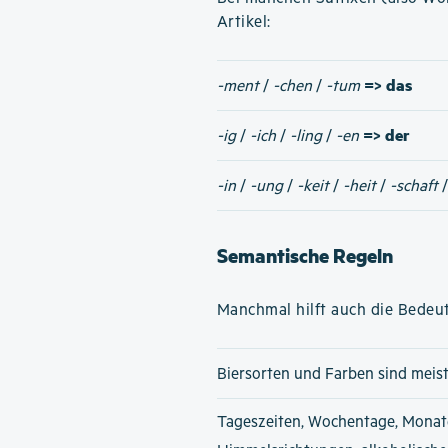
Artikel:
=> das
-ment
/
-chen
/
-tum
=> der
-ig
/
-ich
/
-ling
/
-en
-in
/
-ung
/
-keit
/
-heit
/
-schaft
Semantische Regeln
Manchmal hilft auch die Bedeut
Biersorten und Farben sind meis
Tageszeiten, Wochentage, Monat