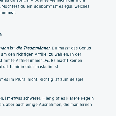
enau du spricht – oder es vielleicht gar nicht
 „Möchtest du ein Bonbon?” ist es egal, welches
 nimmst.
n
mann
ist
die Traummänner
. Du musst das Genus
 um den richtigen Artikel zu wählen. In der
estimmte Artikel immer
die
. Es macht keinen
ral, feminin oder maskulin ist.
 es im Plural nicht. Richtig ist zum Beispiel
en. ist etwas schwerer: Hier gibt es klarere Regeln
en, aber auch einige Ausnahmen, die man lernen