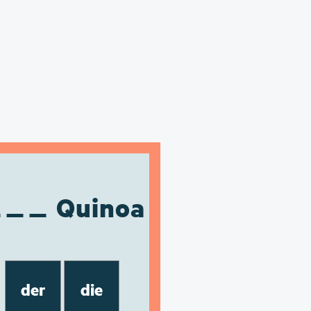
Quinoa
der
die