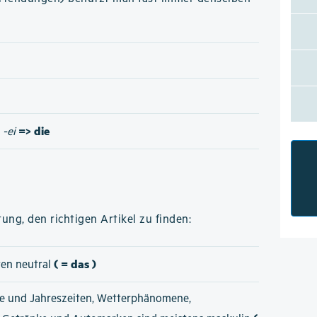
=> die
/
-ei
ung, den richtigen Artikel zu finden:
( = das )
ten neutral
e und Jahreszeiten, Wetterphänomene,