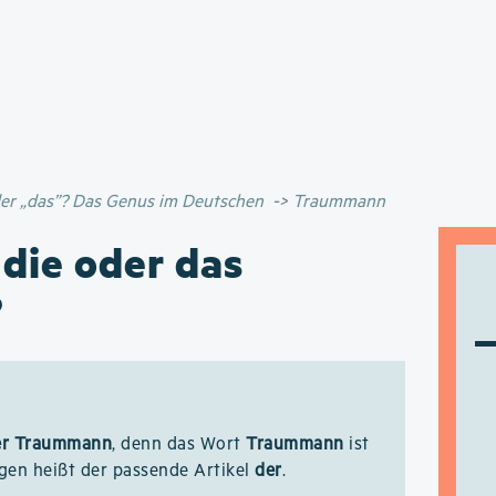
Direkt
zum
Inhalt
oder „das”? Das Genus im Deutschen
Traummann
 die oder das
?
er Traummann
, denn das Wort
Traummann
ist
gen heißt der passende Artikel
der
.