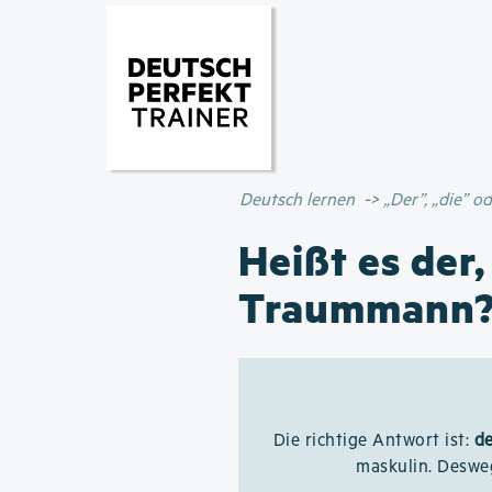
Deutsch lernen
„Der”, „die” 
Heißt es der,
Traummann
Die richtige Antwort ist:
d
maskulin. Deswe