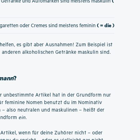
(
e Getränke und Automarken sind meistens maskulin
( = die )
igaretten oder Cremes sind meistens feminin
elfen, es gibt aber Ausnahmen! Zum Beispiel ist
n anderen alkoholischen Getränke maskulin sind.
mmann
?
er unbestimmte Artikel hat in der Grundform nur
Für feminine Nomen benutzt du im Nominativ
n – also neutralen und maskulinen – heißt der
rundform
ein
.
rtikel, wenn für deine Zuhörer nicht – oder