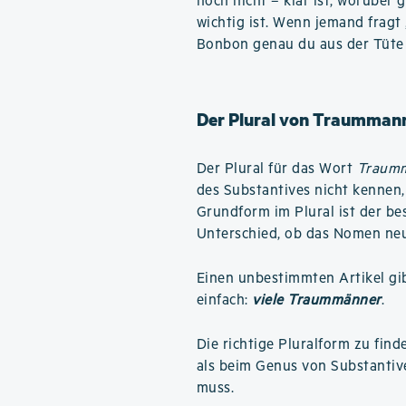
noch nicht – klar ist, worüber g
wichtig ist. Wenn jemand fragt
Bonbon genau du aus der Tüte
Der Plural von Traumman
Der Plural für das Wort
Traum
des Substantives nicht kennen,
Grundform im Plural ist der b
Unterschied, ob das Nomen neut
Einen unbestimmten Artikel gibt
einfach:
viele Traummänner
.
Die richtige Pluralform zu find
als beim Genus von Substantiv
muss.