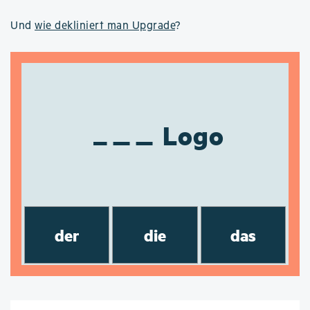
Und
wie dekliniert man Upgrade
?
Logo
der
die
das