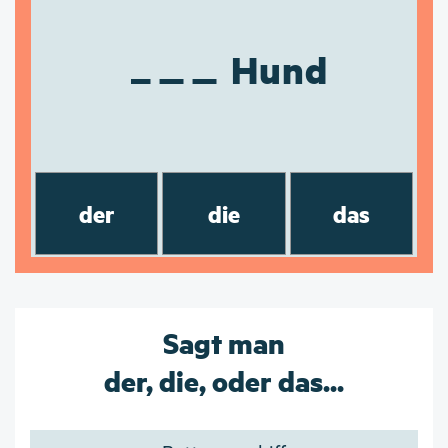
Hund
der
die
das
Sagt man
der, die, oder das...