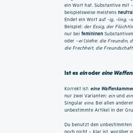
ein Wort hat. Substantive mit
beispielsweise meistens
neutra
Endet ein Wort auf
-ig
,
-ling
,
-i
Beispiel:
der Essig
,
der Flüchtli
nur bei
femininen
Substantiven 
oder
–ei
(siehe:
die Freundin
,
d
die Frechheit
,
die Freundschaft
Ist es
ein
oder
eine Waffe
Korrekt ist:
eine Waffenkamme
nur zwei Varianten:
ein
und
ein
Singular
eine
. Bei allen andere
unbestimmte Artikel in der G
Du benutzt den unbestimmten A
noch nicht – klar ist, worüber g