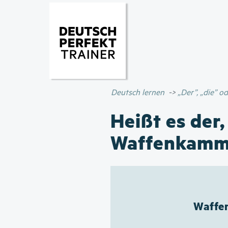
Deutsch lernen
„Der”, „die” 
Heißt es der,
Waffenkamm
Waffen