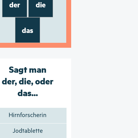
der
die
das
Sagt man
der, die, oder
das...
Hirnforscherin
Jodtablette