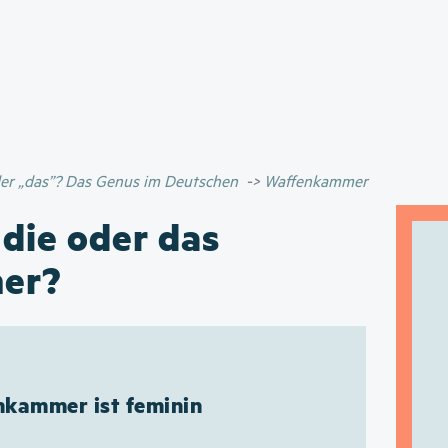
Direkt
zum
Inhalt
oder „das”? Das Genus im Deutschen
Waffenkammer
 die oder das
er?
kammer ist feminin