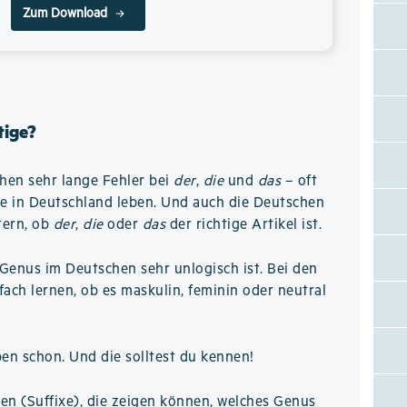
Zum Download
tige?
hen sehr lange Fehler bei
der
,
die
und
das
– oft
re in Deutschland leben. Und auch die Deutschen
tern, ob
der
,
die
oder
das
der richtige Artikel ist.
Genus im Deutschen sehr unlogisch ist. Bei den
ch lernen, ob es maskulin, feminin oder neutral
ben schon. Und die solltest du kennen!
n (Suffixe), die zeigen können, welches Genus