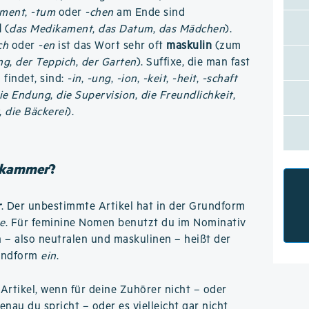
-ment
,
-tum
oder
-chen
am Ende sind
l
(
das Medikament
,
das Datum
,
das Mädchen
).
ch
oder
-en
ist das Wort sehr oft
maskulin
(zum
ng
,
der Teppich
,
der Garten
). Suffixe, die man fast
findet, sind:
-in
,
-ung
,
-ion
,
-keit
,
-heit
,
-schaft
ie Endung
,
die Supervision
,
die Freundlichkeit
,
,
die Bäckerei
).
nkammer
?
r
. Der unbestimmte Artikel hat in der Grundform
e
. Für feminine Nomen benutzt du im Nominativ
n – also neutralen und maskulinen – heißt der
rundform
ein
.
rtikel, wenn für deine Zuhörer nicht – oder
enau du spricht – oder es vielleicht gar nicht