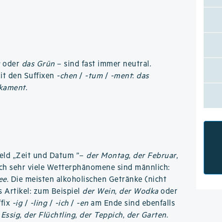
u
oder
das Grün
– sind fast immer neutral.
mit den Suffixen
-chen
/
-tum
/
-ment
:
das
kament
.
eld „Zeit und Datum ”–
der Montag
,
der Februar
,
ch sehr viele Wetterphänomene sind männlich:
ee
. Die meisten alkoholischen Getränke (nicht
s Artikel: zum Beispiel
der Wein
,
der Wodka
oder
ffix
-ig
/
-ling
/
-ich
/
-en
am Ende sind ebenfalls
 Essig
,
der Flüchtling
,
der Teppich
,
der Garten
.