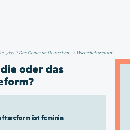
Direkt
zum
Inhalt
oder „das”? Das Genus im Deutschen
Wirtschaftsreform
 die oder das
reform?
ftsreform ist feminin