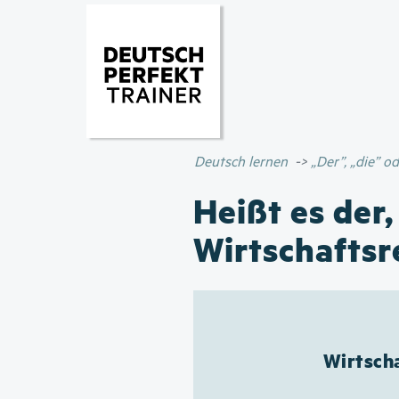
Deutsch lernen
„Der”, „die” 
Heißt es der,
Wirtschafts
Wirtscha