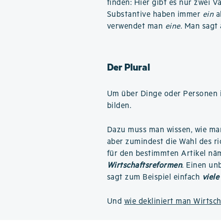
finden: Hier gibt es nur zwei V
Substantive haben immer
ein
a
verwendet man
eine
. Man sagt
Der Plural
Um über Dinge oder Personen i
bilden.
Dazu muss man wissen, wie m
aber zumindest die Wahl des ri
für den bestimmten Artikel nä
Wirtschaftsreformen
. Einen un
sagt zum Beispiel einfach
viele
Und
wie dekliniert man Wirtsc