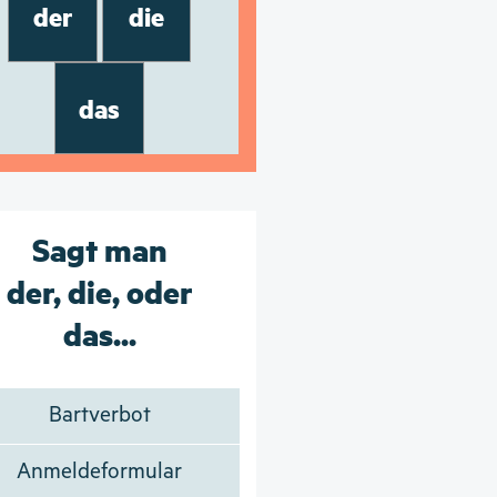
der
die
das
Sagt man
der, die, oder
das...
Bartverbot
Anmeldeformular