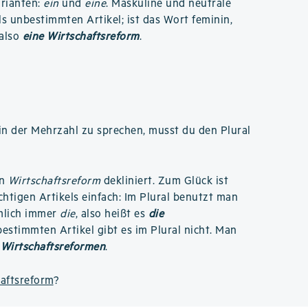
arianten:
ein
und
eine
. Maskuline und neutrale
ls unbestimmten Artikel; ist das Wort feminin,
 also
eine Wirtschaftsreform
.
n der Mehrzahl zu sprechen, musst du den Plural
an
Wirtschaftsreform
dekliniert. Zum Glück ist
chtigen Artikels einfach: Im Plural benutzt man
mlich immer
die
, also heißt es
die
bestimmten Artikel gibt es im Plural nicht. Man
 Wirtschaftsreformen
.
haftsreform
?