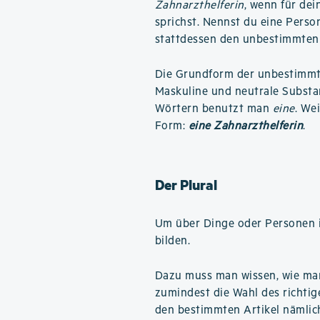
Zahnarzthelferin
, wenn für dei
sprichst. Nennst du eine Perso
stattdessen den unbestimmten 
Die Grundform der unbestimmte
Maskuline und neutrale Substa
Wörtern benutzt man
eine
. Wei
Form:
eine Zahnarzthelferin
.
Der Plural
Um über Dinge oder Personen i
bilden.
Dazu muss man wissen, wie m
zumindest die Wahl des richtige
den bestimmten Artikel nämli