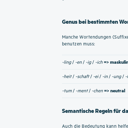
Genus bei bestimmten Wo
Manche Wortendungen (Suffixe)
benutzen muss:
=> maskuli
-ling
/
-en
/
-ig
/
-ich
-heit
/
-schaft
/
-ei
/
-in
/
-ung
/
-
=> neutral
-tum
/
-ment
/
-chen
Semantische Regeln für d
Auch die Bedeutung kann helfe