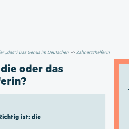
Direkt
zum
Inhalt
oder „das”? Das Genus im Deutschen
Zahnarzthelferin
 die oder das
erin?
Richtig ist: die