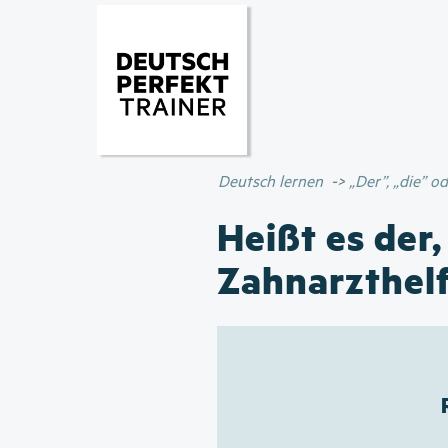
Deutsch lernen
„Der”, „die” 
Heißt es der,
Zahnarzthelf