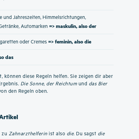
e und Jahreszeiten, Himmelsrichtungen,
=> maskulin, also der
 Getränke, Automarken
=> feminin, also die
Zigaretten oder Cremes
lso das
t, können diese Regeln helfen. Sie zeigen dir aber
Ergebnis.
Die Sonne
,
der Reichtum
und
das Bier
von den Regeln oben.
Artikel
l zu
Zahnarzthelferin
ist also
die
. Du sagst
die