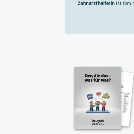
Zahnarzthelferin
ist femi