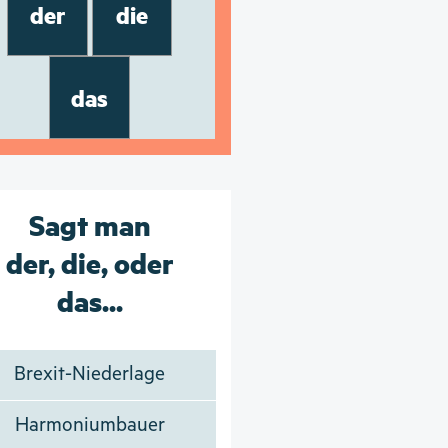
der
die
das
Sagt man
der, die, oder
das...
Brexit-Niederlage
Harmoniumbauer