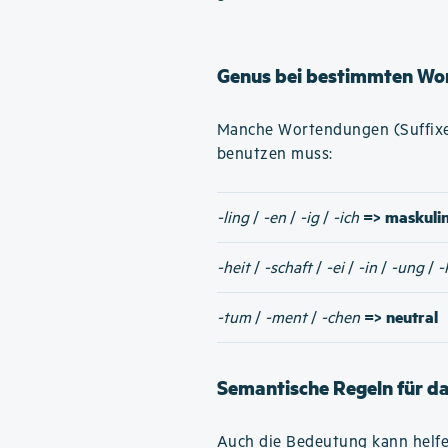
Genus bei bestimmten Wo
Manche Wortendungen (Suffixe)
benutzen muss:
=> maskuli
-ling
/
-en
/
-ig
/
-ich
-heit
/
-schaft
/
-ei
/
-in
/
-ung
/
-
=> neutral
-tum
/
-ment
/
-chen
Semantische Regeln für d
Auch die Bedeutung kann helfe