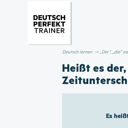
Deutsch lernen
„Der”, „die” 
Heißt es der,
Zeituntersch
Es heiß