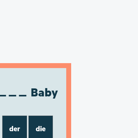
Baby
der
die