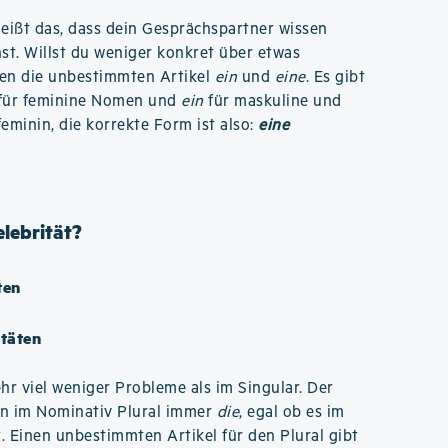
heißt das, dass dein Gesprächspartner wissen
hst. Willst du weniger konkret über etwas
sen die unbestimmten Artikel
ein
und
eine
. Es gibt
für feminine Nomen und
ein
für maskuline und
feminin, die korrekte Form ist also:
eine
elebrität?
ten
itäten
hr viel weniger Probleme als im Singular. Der
en im Nominativ Plural immer
die
, egal ob es im
. Einen unbestimmten Artikel für den Plural gibt