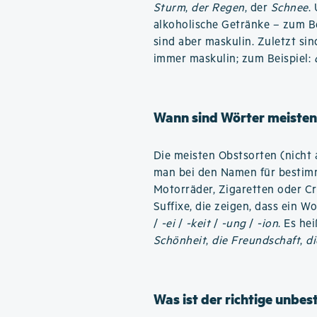
Sturm
,
der Regen
, der
Schnee
.
alkoholische Getränke – zum B
sind aber maskulin. Zuletzt si
immer maskulin; zum Beispiel:
Wann sind Wörter meisten
Die meisten Obstsorten (nicht 
man bei den Namen für bestimm
Motorräder, Zigaretten oder C
Suffixe, die zeigen, dass ein W
/
-ei
/
-keit
/
-ung
/
-ion
. Es he
Schönheit
,
die Freundschaft
,
di
Was ist der richtige unbes