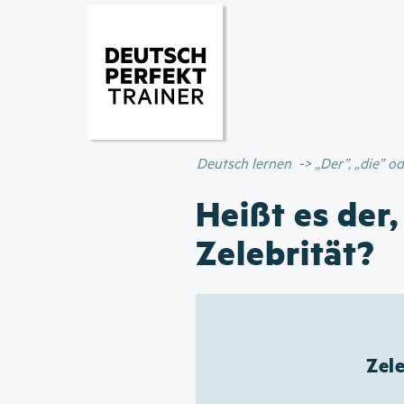
Deutsch lernen
„Der”, „die” 
Heißt es der,
Zelebrität?
Zele