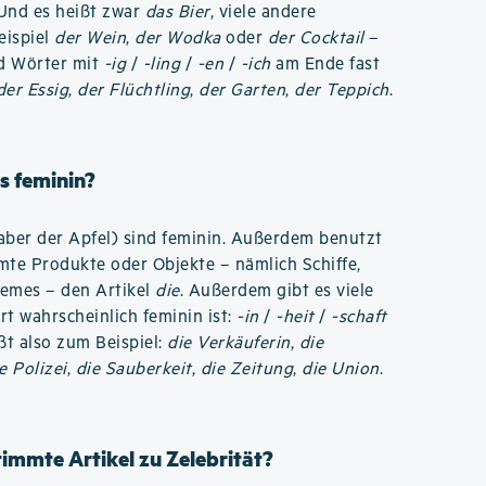
 Und es heißt zwar
das Bier
, viele andere
eispiel
der Wein
,
der Wodka
oder
der Cocktail
–
nd Wörter mit
-ig
/
-ling
/
-en
/
-ich
am Ende fast
der Essig
,
der Flüchtling
,
der Garten
,
der Teppich
.
s feminin?
aber der Apfel) sind feminin. Außerdem benutzt
te Produkte oder Objekte – nämlich Schiffe,
remes – den Artikel
die
. Außerdem gibt es viele
ort wahrscheinlich feminin ist:
-in
/
-heit
/
-schaft
ißt also zum Beispiel:
die Verkäuferin
,
die
e Polizei
,
die Sauberkeit
,
die Zeitung
,
die Union
.
timmte Artikel zu Zelebrität?