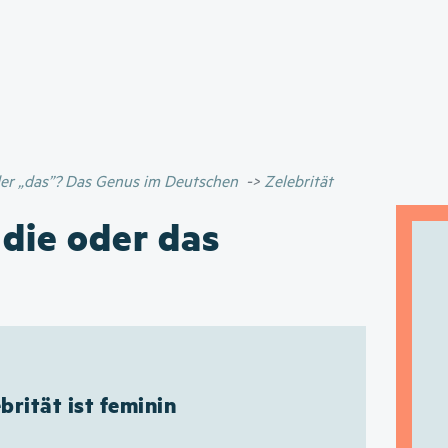
Direkt
zum
Inhalt
oder „das”? Das Genus im Deutschen
Zelebrität
 die oder das
brität ist feminin