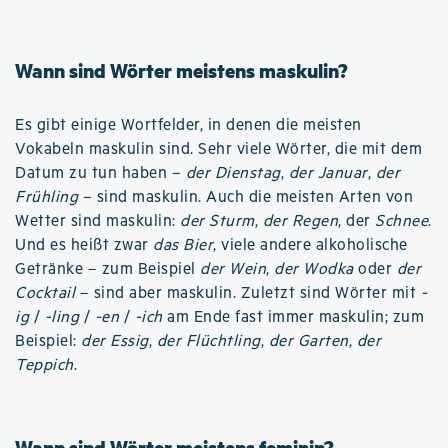
Wann sind Wörter meistens maskulin?
Es gibt einige Wortfelder, in denen die meisten
Vokabeln maskulin sind. Sehr viele Wörter, die mit dem
Datum zu tun haben –
der Dienstag
,
der Januar
,
der
Frühling
– sind maskulin. Auch die meisten Arten von
Wetter sind maskulin:
der Sturm
,
der Regen
, der
Schnee
.
Und es heißt zwar
das Bier
, viele andere alkoholische
Getränke – zum Beispiel
der Wein
,
der Wodka
oder
der
Cocktail
– sind aber maskulin. Zuletzt sind Wörter mit
-
ig
/
-ling
/
-en
/
-ich
am Ende fast immer maskulin; zum
Beispiel:
der Essig
,
der Flüchtling
,
der Garten
,
der
Teppich
.
Wann sind Wörter meistens feminin?