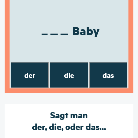
Baby
der
die
das
Sagt man
der, die, oder das...