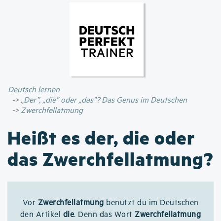
Direkt
zum
Inhalt
Deutsch lernen
„Der”, „die” oder „das”? Das Genus im Deutschen
Zwerchfellatmung
Heißt es der, die oder
das Zwerchfellatmung?
Vor
Zwerchfellatmung
benutzt du im Deutschen
den Artikel
die
. Denn das Wort
Zwerchfellatmung