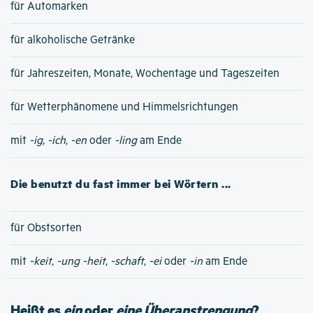
für Automarken
für alkoholische Getränke
für Jahreszeiten, Monate, Wochentage und Tageszeiten
für Wetterphänomene und Himmelsrichtungen
mit
-ig
,
-ich
,
-en
oder
-ling
am Ende
Die benutzt du fast immer bei Wörtern ...
für Obstsorten
mit
-keit
,
-ung
-heit
,
-schaft
,
-ei
oder
-in
am Ende
Heißt es
ein
oder
eine Überanstrengung
?