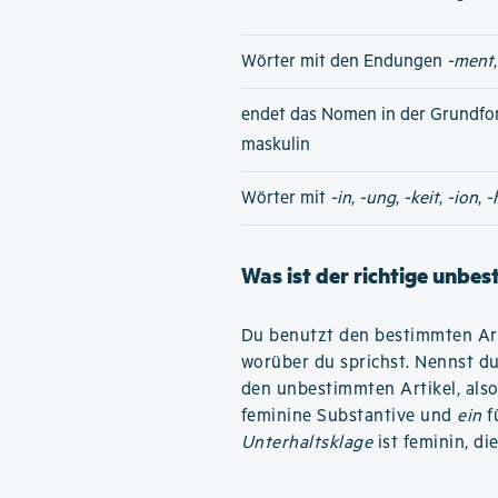
Wörter mit den Endungen
-ment
endet das Nomen in der Grundfo
maskulin
Wörter mit
-in
,
-ung
,
-keit
,
-ion
,
-
Was ist der richtige unbe
Du benutzt den bestimmten Art
worüber du sprichst. Nennst d
den unbestimmten Artikel, als
feminine Substantive und
ein
f
Unterhaltsklage
ist feminin, di