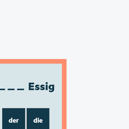
Essig
der
die