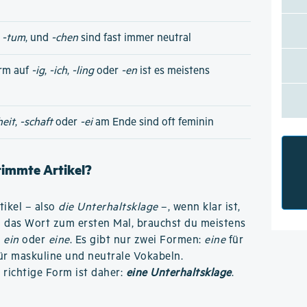
,
-tum
, und
-chen
sind fast immer neutral
rm auf
-ig
,
-ich
,
-ling
oder
-en
ist es meistens
heit
,
-schaft
oder
-ei
am Ende sind oft feminin
stimmte Artikel?
ikel – also
die Unterhaltsklage
–, wenn klar ist,
u das Wort zum ersten Mal, brauchst du meistens
o
ein
oder
eine
. Es gibt nur zwei Formen:
eine
für
ür maskuline und neutrale Vokabeln.
e richtige Form ist daher:
eine Unterhaltsklage
.