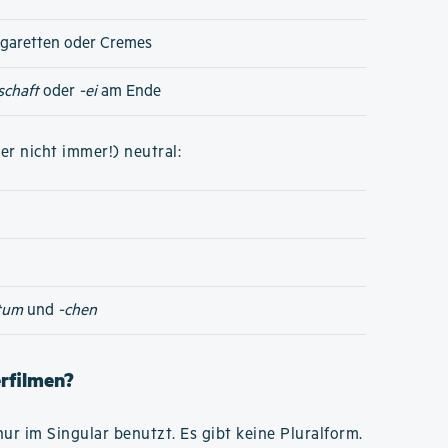
igaretten oder Cremes
schaft
oder
-ei
am Ende
er nicht immer!) neutral:
tum
und
-chen
erfilmen?
ur im Singular benutzt. Es gibt keine Pluralform.