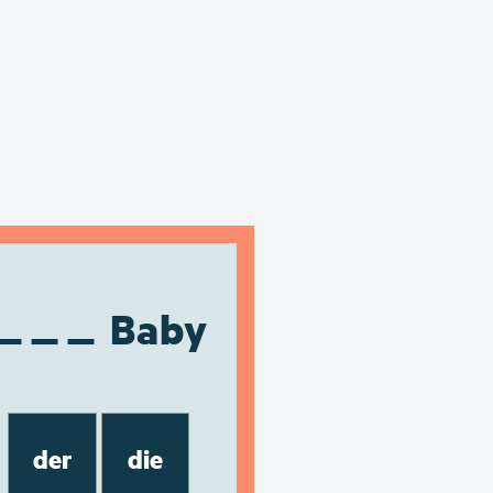
Baby
der
die