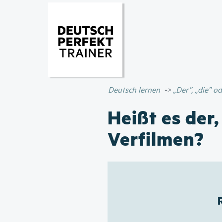
Deutsch lernen
„Der”, „die” 
Heißt es der,
Verfilmen?