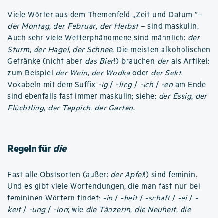
Viele Wörter aus dem Themenfeld „Zeit und Datum ”–
der Montag
,
der Februar
,
der Herbst
– sind maskulin.
Auch sehr viele Wetterphänomene sind männlich:
der
Sturm
,
der Hagel
,
der Schnee
. Die meisten alkoholischen
Getränke (nicht aber
das Bier
!) brauchen
der
als Artikel:
zum Beispiel
der Wein
,
der Wodka
oder
der Sekt
.
Vokabeln mit dem Suffix
-ig
/
-ling
/
-ich
/
-en
am Ende
sind ebenfalls fast immer maskulin; siehe:
der Essig
,
der
Flüchtling
,
der Teppich
,
der Garten
.
Regeln für
die
Fast alle Obstsorten (außer:
der Apfel
!) sind feminin.
Und es gibt viele Wortendungen, die man fast nur bei
femininen Wörtern findet:
-in
/
-heit
/
-schaft
/
-ei
/
-
keit
/
-ung
/
-ion
; wie
die Tänzerin
,
die Neuheit
,
die